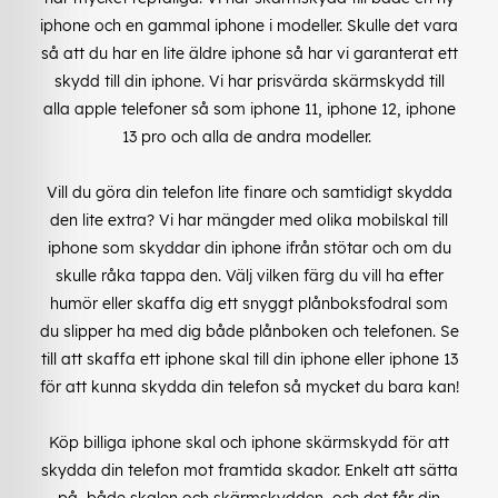
iphone och en gammal iphone i modeller. Skulle det vara
så att du har en lite äldre iphone så har vi garanterat ett
skydd till din iphone. Vi har prisvärda skärmskydd till
alla apple telefoner så som iphone 11, iphone 12, iphone
13 pro och alla de andra modeller.
Vill du göra din telefon lite finare och samtidigt skydda
den lite extra? Vi har mängder med olika mobilskal till
iphone som skyddar din iphone ifrån stötar och om du
skulle råka tappa den. Välj vilken färg du vill ha efter
humör eller skaffa dig ett snyggt plånboksfodral som
du slipper ha med dig både plånboken och telefonen. Se
till att skaffa ett iphone skal till din iphone eller iphone 13
för att kunna skydda din telefon så mycket du bara kan!
Köp billiga iphone skal och iphone skärmskydd för att
skydda din telefon mot framtida skador. Enkelt att sätta
på, både skalen och skärmskydden, och det får din