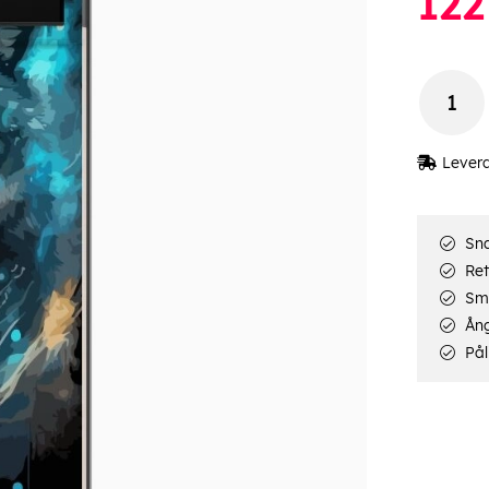
122
Lever
Sna
Ret
Smi
Ång
Pål