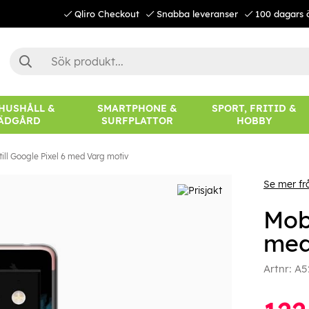
Qliro Checkout
Snabba leveranser
100 dagars 
 HUSHÅLL &
SMARTPHONE &
SPORT, FRITID &
ÄDGÅRD
SURFPLATTOR
HOBBY
till Google Pixel 6 med Varg motiv
Se mer fr
Mobi
med
Artnr:
A5