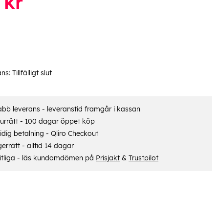
kr
ans:
Tillfälligt slut
bb leverans - leveranstid framgår i kassan
urrätt - 100 dagar öppet köp
dig betalning - Qliro Checkout
errätt - alltid 14 dagar
itliga - läs kundomdömen på
Prisjakt
&
Trustpilot