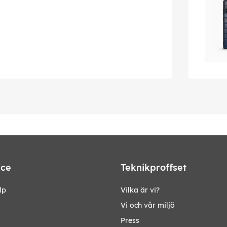
ice
Teknikproffset
lp
Vilka är vi?
Vi och vår miljö
Press