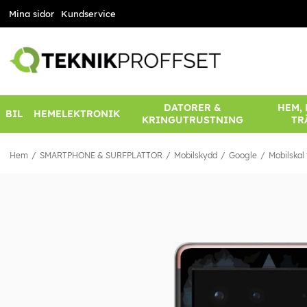
Mina sidor
Kundservice
DATORER &
HEM,
BIL
HEMELEKTRONIK
KRINGUTRUSTNING
TR
Hem
SMARTPHONE & SURFPLATTOR
Mobilskydd
Google
Mobilskal 