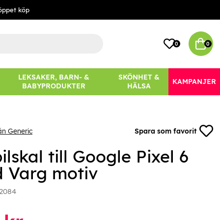
öppet köp
0
0
LEKSAKER, BARN- &
SKÖNHET &
KAMPANJER
BABYPRODUKTER
HÄLSA
ån Generic
Spara som favorit
lskal till Google Pixel 6
 Varg motiv
2084