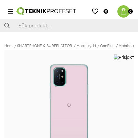
0
0
Hem
SMARTPHONE & SURFPLATTOR
Mobilskydd
OnePlus
Mobilskal t