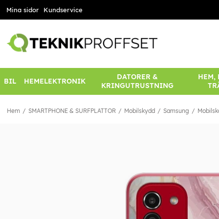
Mina sidor
Kundservice
DATORER &
HEM,
BIL
HEMELEKTRONIK
KRINGUTRUSTNING
TR
Hem
SMARTPHONE & SURFPLATTOR
Mobilskydd
Samsung
Mobilsk