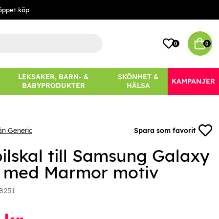
öppet köp
0
0
LEKSAKER, BARN- &
SKÖNHET &
KAMPANJER
BABYPRODUKTER
HÄLSA
ån Generic
Spara som favorit
ilskal till Samsung Galaxy
 med Marmor motiv
8251