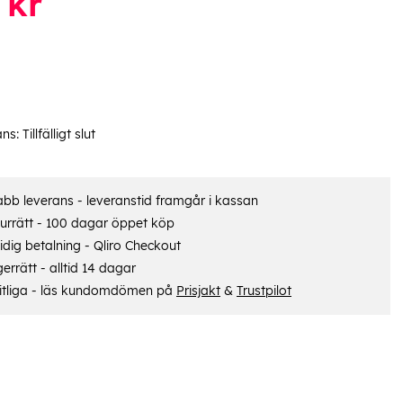
kr
ans:
Tillfälligt slut
bb leverans - leveranstid framgår i kassan
urrätt - 100 dagar öppet köp
dig betalning - Qliro Checkout
errätt - alltid 14 dagar
itliga - läs kundomdömen på
Prisjakt
&
Trustpilot