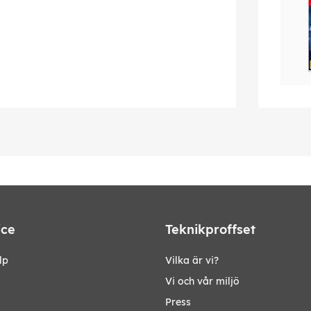
ice
Teknikproffset
lp
Vilka är vi?
Vi och vår miljö
Press