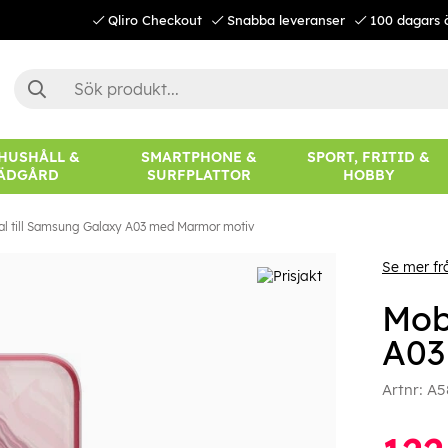
Qliro Checkout
Snabba leveranser
100 dagars 
 HUSHÅLL &
SMARTPHONE &
SPORT, FRITID &
ÄDGÅRD
SURFPLATTOR
HOBBY
al till Samsung Galaxy A03 med Marmor motiv
Se mer fr
Mob
A03
Artnr:
A5