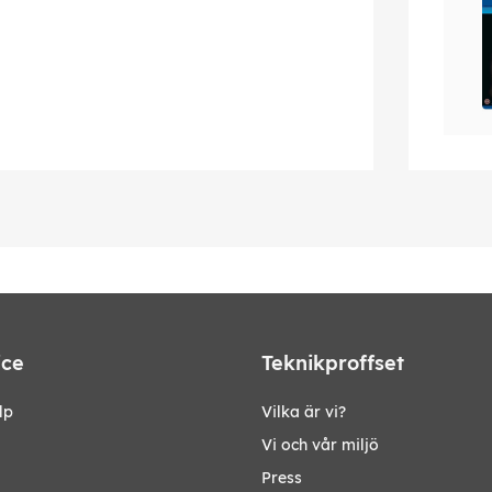
ice
Teknikproffset
lp
Vilka är vi?
Vi och vår miljö
Press