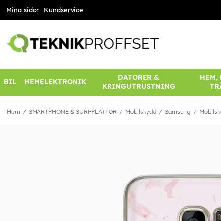
Mina sidor
Kundservice
DATORER &
HEM,
BIL
HEMELEKTRONIK
KRINGUTRUSTNING
TR
Hem
SMARTPHONE & SURFPLATTOR
Mobilskydd
Samsung
Mobilsk