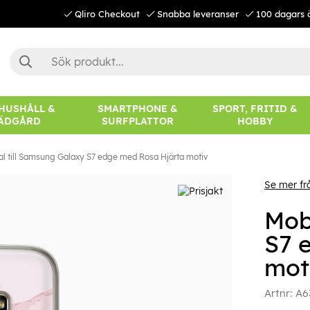
Qliro Checkout
Snabba leveranser
100 dagars 
 HUSHÅLL &
SMARTPHONE &
SPORT, FRITID &
ÄDGÅRD
SURFPLATTOR
HOBBY
al till Samsung Galaxy S7 edge med Rosa Hjärta motiv
Se mer fr
Mob
S7 
mot
Artnr:
A6