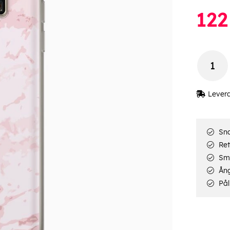
122
Lever
Sna
Ret
Smi
Ång
Pål