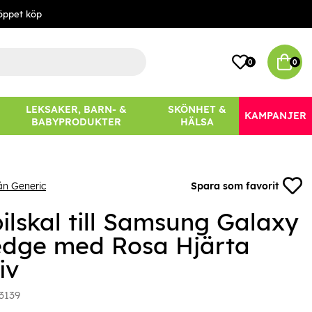
öppet köp
0
0
LEKSAKER, BARN- &
SKÖNHET &
KAMPANJER
BABYPRODUKTER
HÄLSA
ån Generic
Spara som favorit
ilskal till Samsung Galaxy
edge med Rosa Hjärta
iv
3139