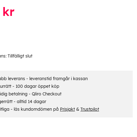
kr
ans:
Tillfälligt slut
bb leverans - leveranstid framgår i kassan
urrätt - 100 dagar öppet köp
dig betalning - Qliro Checkout
errätt - alltid 14 dagar
itliga - läs kundomdömen på
Prisjakt
&
Trustpilot