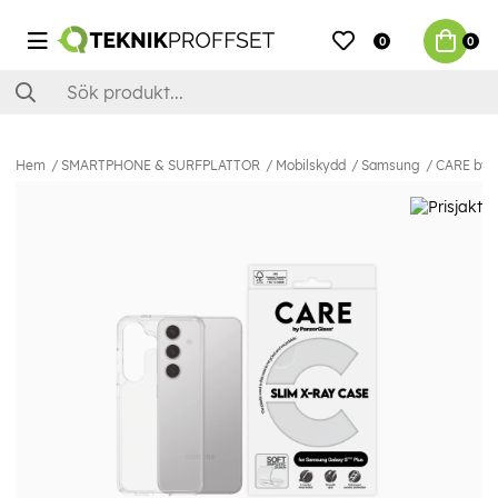
0
0
Hem
SMARTPHONE & SURFPLATTOR
Mobilskydd
Samsung
CARE by P