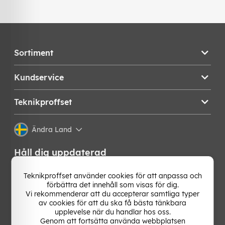
Sortiment
Kundservice
Teknikproffset
Ändra Land
Håll dig uppdaterad
Få de senaste nyheterna, hetaste erbjudandena och
Teknikproffset använder cookies för att anpassa och
bästa tipsen från oss direkt i din mejlkorg. Signa upp på
förbättra det innehåll som visas för dig.
vårt nyhetsbrev!
Vi rekommenderar att du accepterar samtliga typer
av cookies för att du ska få bästa tänkbara
upplevelse när du handlar hos oss.
OK
Genom att fortsätta använda webbplatsen