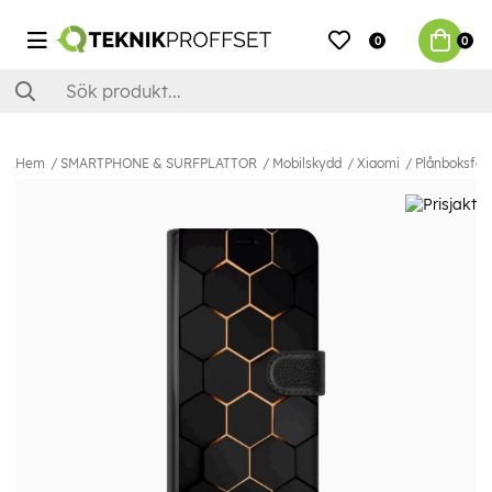
0
0
Hem
SMARTPHONE & SURFPLATTOR
Mobilskydd
Xiaomi
Plånboksfodr