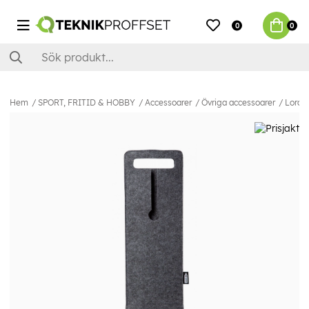
0
0
Hem
SPORT, FRITID & HOBBY
Accessoarer
Övriga accessoarer
Lord N