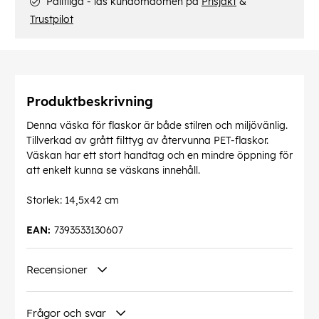
Pålitliga - läs kundomdömen på
Prisjakt
&
Trustpilot
Produktbeskrivning
Denna väska för flaskor är både stilren och miljövänlig.
Tillverkad av grått filttyg av återvunna PET-flaskor.
Väskan har ett stort handtag och en mindre öppning för
att enkelt kunna se väskans innehåll.
Storlek: 14,5x42 cm
EAN:
7393533130607
Recensioner
Frågor och svar