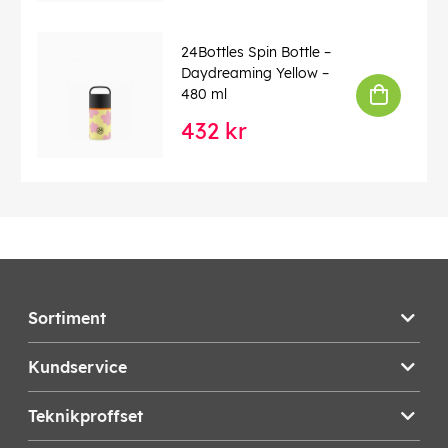
Denna text har översatts automatiskt, fel kan
förekomma.
24Bottles Spin Bottle –
EAN:
8059388263097
Daydreaming Yellow –
480 ml
432 kr
Sortiment
Kundservice
Teknikproffset