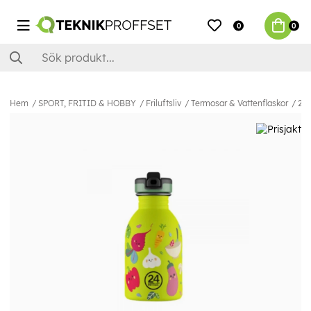
0
0
Hem
SPORT, FRITID & HOBBY
Friluftsliv
Termosar & Vattenflaskor
24B