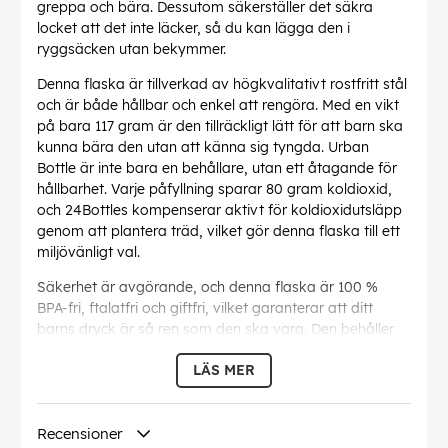
greppa och bära. Dessutom säkerställer det säkra
locket att det inte läcker, så du kan lägga den i
ryggsäcken utan bekymmer.
Denna flaska är tillverkad av högkvalitativt rostfritt stål
och är både hållbar och enkel att rengöra. Med en vikt
på bara 117 gram är den tillräckligt lätt för att barn ska
kunna bära den utan att känna sig tyngda. Urban
Bottle är inte bara en behållare, utan ett åtagande för
hållbarhet. Varje påfyllning sparar 80 gram koldioxid,
och 24Bottles kompenserar aktivt för koldioxidutsläpp
genom att plantera träd, vilket gör denna flaska till ett
miljövänligt val.
Säkerhet är avgörande, och denna flaska är 100 %
BPA-fri, ftalatfri och giftfri, vilket garanterar att ditt
barns dryck är så ren som den ska vara. Den behåller
inte smaker, så oavsett om det är vatten, juice eller en
LÄS MER
hemlagad smoothie är varje klunk fräsch och utsökt.
Locket One Twist To Open är utrustat med ett vattentätt
gummimembran som ger en säker tätning. Den breda
Recensioner