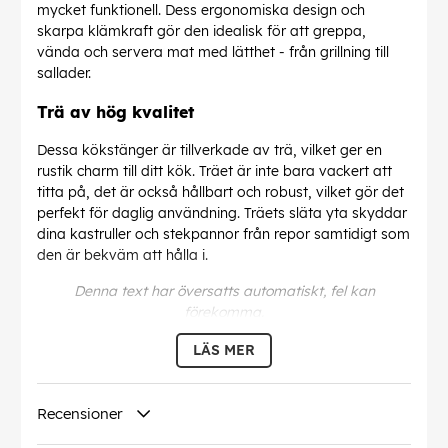
mycket funktionell. Dess ergonomiska design och
skarpa klämkraft gör den idealisk för att greppa,
vända och servera mat med lätthet - från grillning till
sallader.
Trä av hög kvalitet
Dessa kökstänger är tillverkade av trä, vilket ger en
rustik charm till ditt kök. Träet är inte bara vackert att
titta på, det är också hållbart och robust, vilket gör det
perfekt för daglig användning. Träets släta yta skyddar
dina kastruller och stekpannor från repor samtidigt som
den är bekväm att hålla i.
Denna text har översatts automatiskt, fel kan
förekomma.
LÄS MER
EAN:
4260767640246
Recensioner