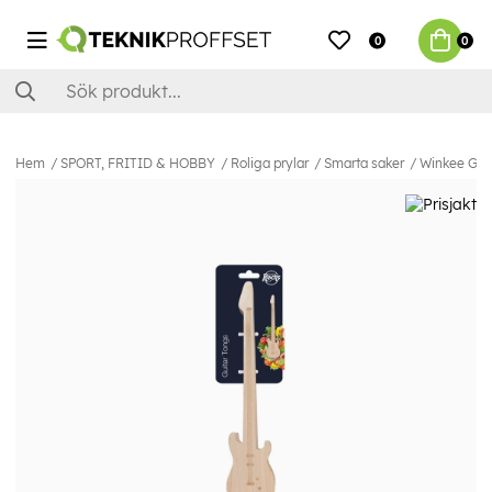
0
0
Hem
SPORT, FRITID & HOBBY
Roliga prylar
Smarta saker
Winkee Gita