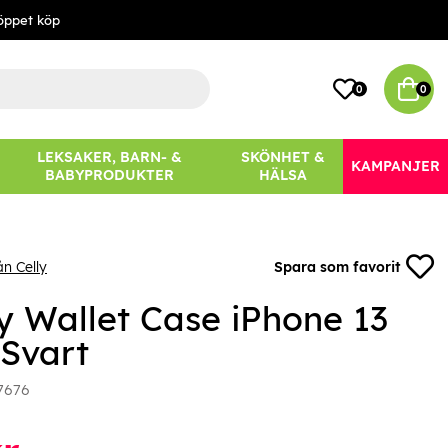
öppet köp
0
0
LEKSAKER, BARN- &
SKÖNHET &
KAMPANJER
BABYPRODUKTER
HÄLSA
ån Celly
Spara som favorit
ly Wallet Case iPhone 13
 Svart
7676