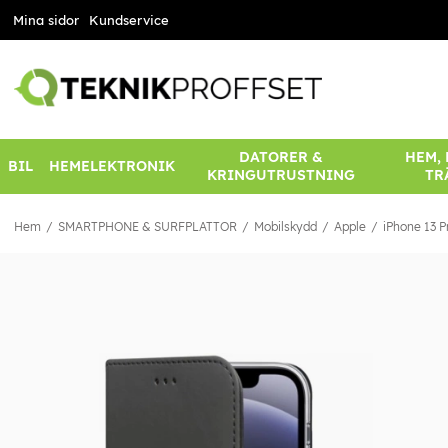
Mina sidor
Kundservice
DATORER &
HEM,
BIL
HEMELEKTRONIK
KRINGUTRUSTNING
TR
Hem
SMARTPHONE & SURFPLATTOR
Mobilskydd
Apple
iPhone 13 P