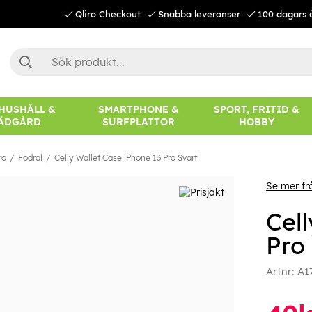
Qliro Checkout
Snabba leveranser
100 dagars 
 HUSHÅLL &
SMARTPHONE &
SPORT, FRITID &
ÄDGÅRD
SURFPLATTOR
HOBBY
ro
Fodral
Celly Wallet Case iPhone 13 Pro Svart
Se mer fr
Cel
Pro
Artnr:
A1