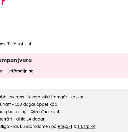
r
ans:
Tillfälligt slut
ampanjvara
nj:
Utförsäljning
bb leverans - leveranstid framgår i kassan
urrätt - 100 dagar öppet köp
dig betalning - Qliro Checkout
errätt - alltid 14 dagar
itliga - läs kundomdömen på
Prisjakt
&
Trustpilot