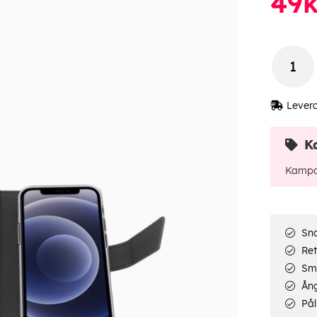
49
k
Lever
K
Kampa
Sna
Ret
Smi
Ång
Pål