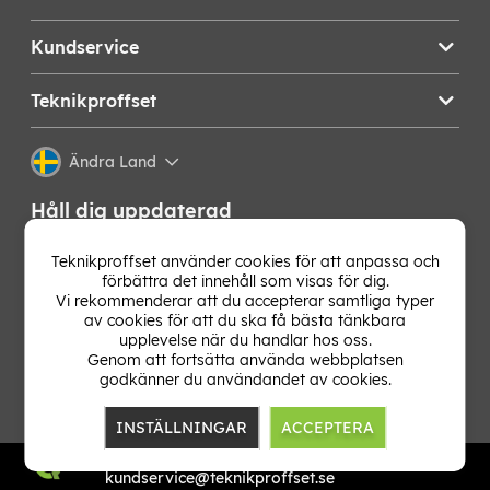
EAN:
5715685004773
Kundservice
Teknikproffset
Ändra Land
Håll dig uppdaterad
Få de senaste nyheterna, hetaste erbjudandena och
Teknikproffset använder cookies för att anpassa och
bästa tipsen från oss direkt i din mejlkorg. Signa upp på
förbättra det innehåll som visas för dig.
vårt nyhetsbrev!
Vi rekommenderar att du accepterar samtliga typer
av cookies för att du ska få bästa tänkbara
upplevelse när du handlar hos oss.
OK
Genom att fortsätta använda webbplatsen
godkänner du användandet av cookies.
INSTÄLLNINGAR
ACCEPTERA
TP E-commerce Nordic AB
Org.nr: 559386-1841
kundservice@teknikproffset.se