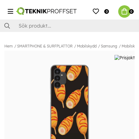
0
0
Hem
SMARTPHONE & SURFPLATTOR
Mobilskydd
Samsung
Mobilskal