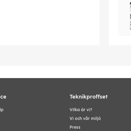
ice
Teknikproffset
lp
Vilka är vi?
Vi och vår miljö
Press