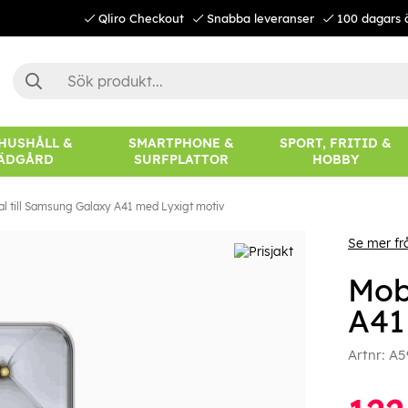
Qliro Checkout
Snabba leveranser
100 dagars 
 HUSHÅLL &
SMARTPHONE &
SPORT, FRITID &
ÄDGÅRD
SURFPLATTOR
HOBBY
al till Samsung Galaxy A41 med Lyxigt motiv
Se mer fr
Mob
A41
Artnr:
A5