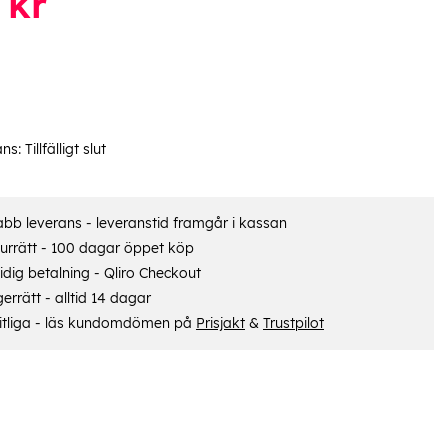
kr
ans:
Tillfälligt slut
bb leverans - leveranstid framgår i kassan
urrätt - 100 dagar öppet köp
dig betalning - Qliro Checkout
errätt - alltid 14 dagar
itliga - läs kundomdömen på
Prisjakt
&
Trustpilot