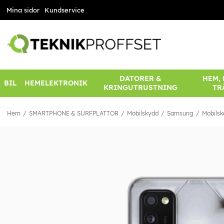
Mina sidor
Kundservice
DATORER &
HEM,
BIL
HEMELEKTRONIK
KRINGUTRUSTNING
TR
Hem
SMARTPHONE & SURFPLATTOR
Mobilskydd
Samsung
Mobilsk