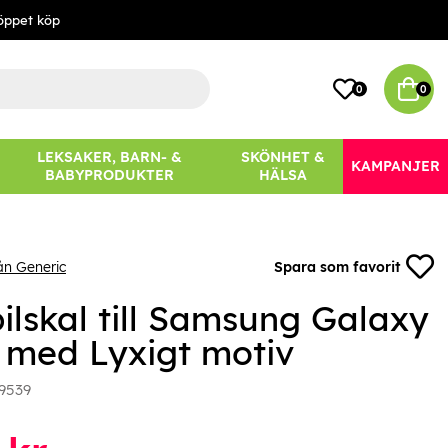
öppet köp
0
0
LEKSAKER, BARN- &
SKÖNHET &
KAMPANJER
BABYPRODUKTER
HÄLSA
ån Generic
Spara som favorit
ilskal till Samsung Galaxy
 med Lyxigt motiv
9539