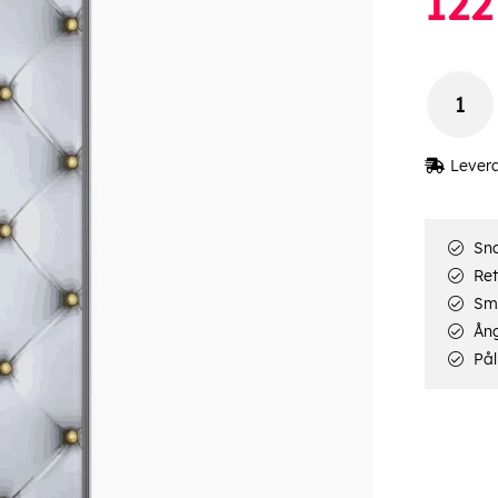
122
Lever
Sna
Ret
Smi
Ång
Pål