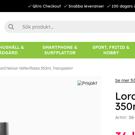
Qliro Checkout
Snabba leveranser
100 dagars 
 HUSHÅLL &
SMARTPHONE &
SPORT, FRITID &
ÄDGÅRD
SURFPLATTOR
HOBBY
ord Nelson Vattenflaska 350ml, Transparent
Se mer fr
Lor
350
Artnr:
38