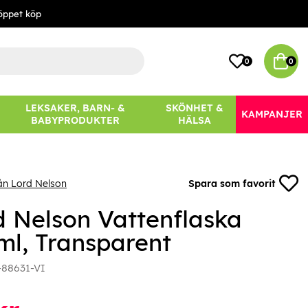
öppet köp
0
0
LEKSAKER, BARN- &
SKÖNHET &
KAMPANJER
BABYPRODUKTER
HÄLSA
ån Lord Nelson
Spara som favorit
d Nelson Vattenflaska
ml, Transparent
-88631-VI