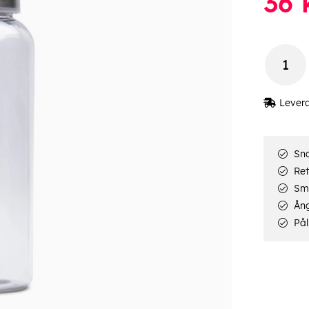
36
Lever
Sna
Ret
Smi
Ång
Pål