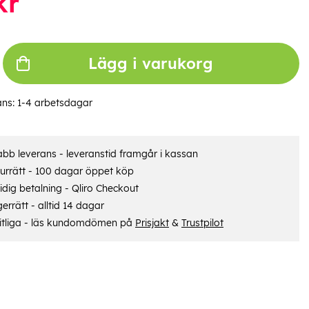
kr
Lägg i varukorg
ans:
1-4 arbetsdagar
bb leverans - leveranstid framgår i kassan
urrätt - 100 dagar öppet köp
dig betalning - Qliro Checkout
errätt - alltid 14 dagar
itliga - läs kundomdömen på
Prisjakt
&
Trustpilot