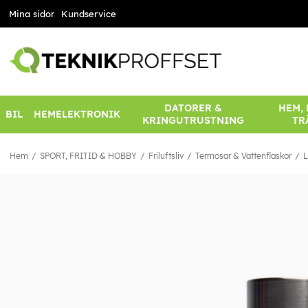
Mina sidor
Kundservice
DATORER &
HEM,
BIL
HEMELEKTRONIK
KRINGUTRUSTNING
TR
Hem
SPORT, FRITID & HOBBY
Friluftsliv
Termosar & Vattenflaskor
L